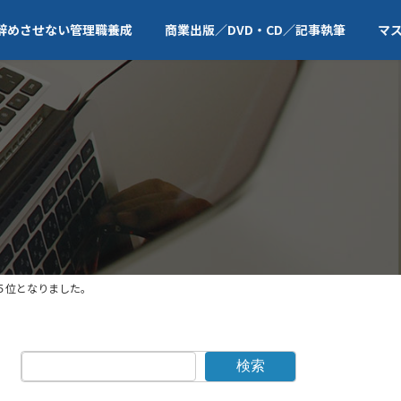
辞めさせない管理職養成
商業出版／DVD・CD／記事執筆
マ
５位となりました。
検索