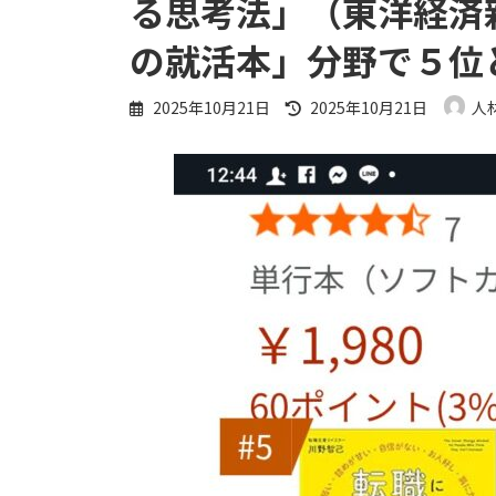
る思考法」（東洋経済新
の就活本」分野で５位
最
2025年10月21日
2025年10月21日
人
終
更
新
日
時
: