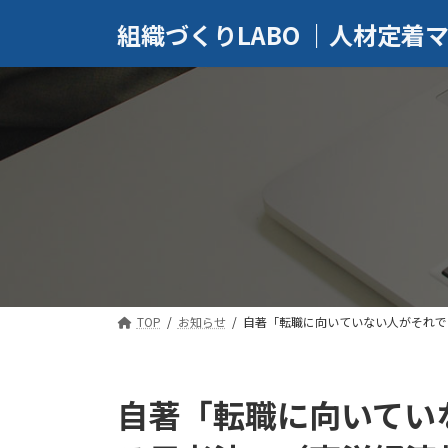
コ
ナ
組織づくりLABO ｜人材定着
ン
ビ
テ
ゲ
ン
ー
ツ
シ
へ
ョ
ス
ン
キ
に
ッ
移
プ
動
TOP
お知らせ
自著「転職に向いていない人がそれで
自著「転職に向いてい